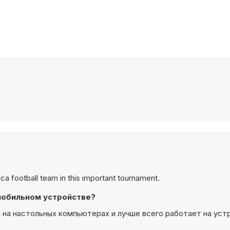
ca football team in this important tournament.
 мобильном устройстве?
ры на настольных компьютерах и лучше всего работает на уст