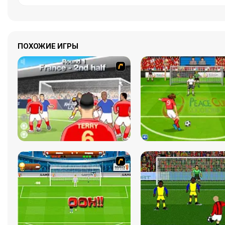
ПОХОЖИЕ ИГРЫ