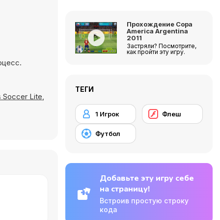
Прохождение Copa
America Argentina
2011
Застряли? Посмотрите,
как пройти эту игру.
оцесс.
ТЕГИ
s Soccer Lite
,
1 Игрок
Флеш
Футбол
Добавьте эту игру себе
на страницу!
Встроив простую строку
кода