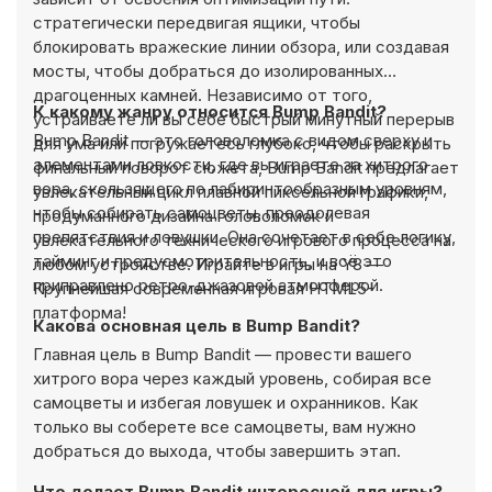
стратегически передвигая ящики, чтобы
блокировать вражеские линии обзора, или создавая
мосты, чтобы добраться до изолированных
драгоценных камней. Независимо от того,
К какому жанру относится Bump Bandit?
устраиваете ли вы себе быстрый минутный перерыв
Bump Bandit — это головоломка с видом сверху и
для ума или погружаетесь глубоко, чтобы раскрыть
элементами ловкости, где вы играете за хитрого
финальный поворот сюжета, Bump Bandit предлагает
вора, скользящего по лабиринтообразным уровням,
увлекательный цикл плавной пиксельной графики,
чтобы собирать самоцветы, преодолевая
продуманного дизайна головоломок и
препятствия и ловушки. Она сочетает в себе логику,
увлекательного технического игрового процесса на
тайминг и предусмотрительность, и всё это
любом устройстве. Играйте в игры на Y8 —
приправлено ретро-джазовой атмосферой.
Крупнейшая современная игровая HTML5-
платформа!
Какова основная цель в Bump Bandit?
Главная цель в Bump Bandit — провести вашего
хитрого вора через каждый уровень, собирая все
самоцветы и избегая ловушек и охранников. Как
только вы соберете все самоцветы, вам нужно
добраться до выхода, чтобы завершить этап.
Что делает Bump Bandit интересной для игры?