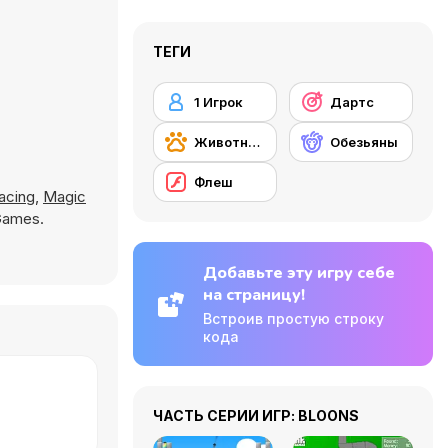
ТЕГИ
1 Игрок
Дартс
Животные
Обезьяны
Флеш
acing
,
Magic
Games.
Добавьте эту игру себе
на страницу!
Встроив простую строку
кода
ЧАСТЬ СЕРИИ ИГР: BLOONS