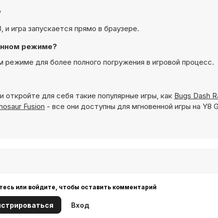
?
8, и игра запускается прямо в браузере.
ранном режиме?
ом режиме для более полного погружения в игровой процесс.
и откройте для себя такие популярные игры, как
Bugs Dash R
nosaur Fusion
- все они доступны для мгновенной игры на Y8 
тесь или войдите, чтобы оставить комментарий
истрироваться
Вход