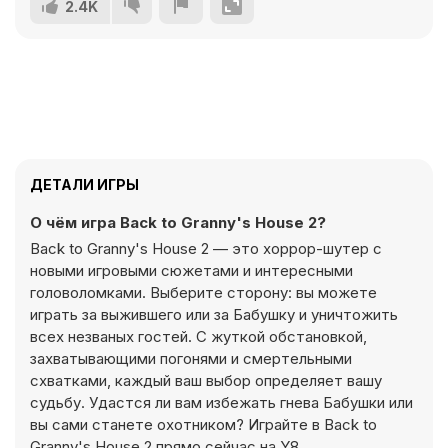
2.4K
ДЕТАЛИ ИГРЫ
О чём игра Back to Granny's House 2?
Back to Granny's House 2 — это хоррор-шутер с
новыми игровыми сюжетами и интересными
головоломками. Выберите сторону: вы можете
играть за выжившего или за Бабушку и уничтожить
всех незваных гостей. С жуткой обстановкой,
захватывающими погонями и смертельными
схватками, каждый ваш выбор определяет вашу
судьбу. Удастся ли вам избежать гнева Бабушки или
вы сами станете охотником? Играйте в Back to
Granny's House 2 прямо сейчас на Y8.