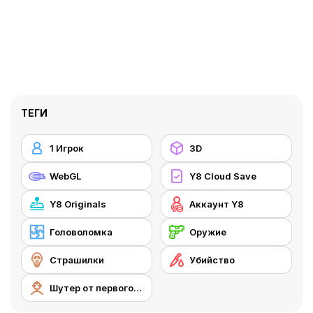
ТЕГИ
1 Игрок
3D
WebGL
Y8 Cloud Save
Y8 Originals
Аккаунт Y8
Головоломка
Оружие
Страшилки
Убийство
Шутер от первого лица