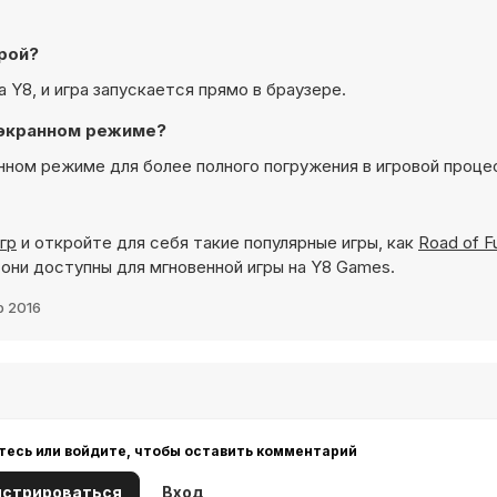
грой?
 Y8, и игра запускается прямо в браузере.
ноэкранном режиме?
анном режиме для более полного погружения в игровой проце
гр
и откройте для себя такие популярные игры, как
Road of F
 они доступны для мгновенной игры на Y8 Games.
р 2016
тесь или войдите, чтобы оставить комментарий
истрироваться
Вход