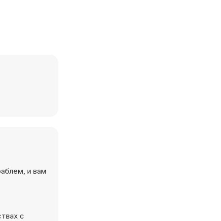
аблем, и вам
ствах с