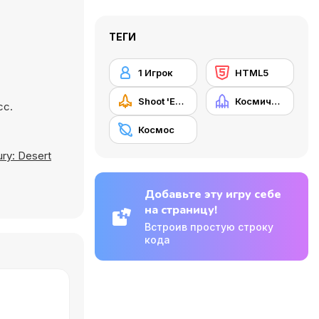
ТЕГИ
1 Игрок
HTML5
Shoot 'Em Up
Космический корабль
сс.
Космос
ury: Desert
Добавьте эту игру себе
на страницу!
Встроив простую строку
кода