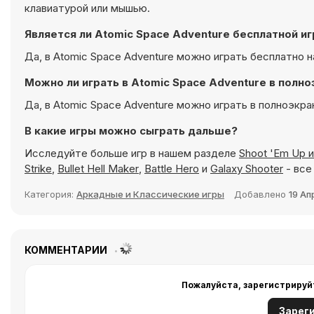
клавиатурой или мышью.
Является ли Atomic Space Adventure бесплатной и
Да, в Atomic Space Adventure можно играть бесплатно на
Можно ли играть в Atomic Space Adventure в пол
Да, в Atomic Space Adventure можно играть в полноэкр
В какие игры можно сыграть дальше?
Исследуйте больше игр в нашем разделе
Shoot 'Em Up и
Strike
,
Bullet Hell Maker
,
Battle Hero
и
Galaxy Shooter
- все
Категория:
Аркадные и Классические игры
Добавлено
19 Ап
КОММЕНТАРИИ
Пожалуйста, зарегистрируй
Зарег