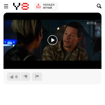
НАЗАД К
ИГРАМ
0