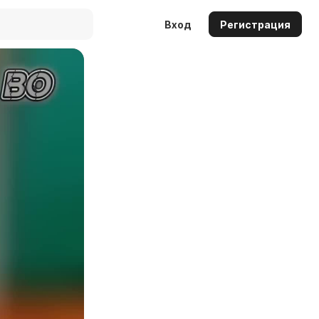
Вход
Регистрация
Auto
144p
240p