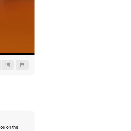
360p
480p
720p
1080p
eos on the