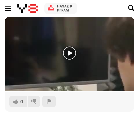
НАЗАД К
ИГРАМ
0