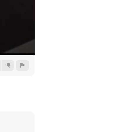
Auto
144p
240p