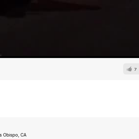
7
is Obispo, CA