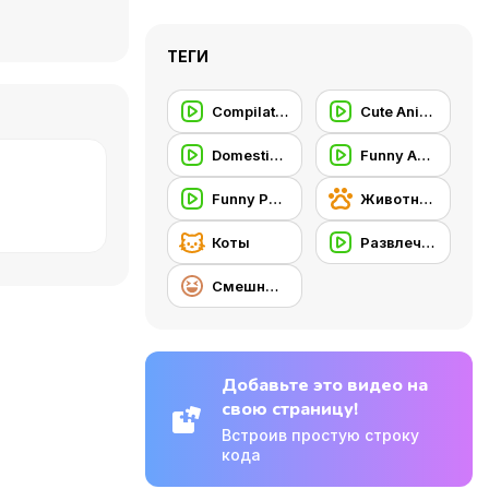
ТЕГИ
Compilation
Cute Animal
Domestic Animal
Funny Animal
Funny People
Животные
Коты
Развлечение
Смешные игры
Добавьте это видео на
свою страницу!
Встроив простую строку
кода