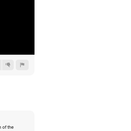
240p
360p
480p
720p
n of the