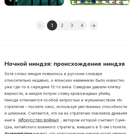
1
2
3
4
Ночной ниндзя: происхождение ниндзя
Хотя слово ниндзя появилось в русском словаре
относительно недавно, о японских наёмниках было известно
уже где-то в середине 12-го века. Самураи давали клятву
верности, а ниндзя получи славу кровожадных убийц.
Нинздя отличаются особой хитростью и жульничеством. Их
стратегия – посеять хаос, используя умственных способности
и шпионаж. Считается, что на их стратегию повлияла древняя
«Искусство войны»
книга
, автором которой считают Суня-
Цзы, китайского военного стратега, жившего в 5-ом столетии
до нашей эры
Хотя нам показывают, что классические ниндзя носят чёрное,