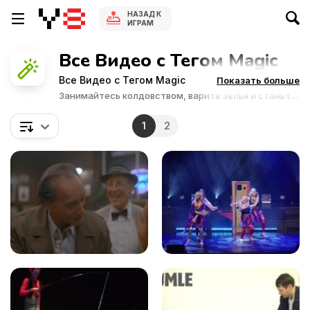
НАЗАД К
ИГРАМ
Все Видео с Тегом Magic
Все Видео с Тегом Magic
Показать больше
Занимайтесь колдовством, варите зелья и станьте
мастером-волшебником.
1
2